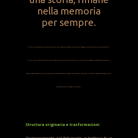
nella memoria
per sempre.
Bird Box è stata fondata con una semplice missione: offrire agli studenti italiani e internazionali un alloggio eccezionale nella zona più desiderabile di
Ferrara. Comprendiamo le sfide dello studio e abbiamo creato spazi che fanno sentire come a casa.
Il nostro impegno per la qualità, la comunità e il
benessere degli studenti ci ha reso la scelta preferita da studenti di oltre 30 paesi. Non offriamo solo camere – offriamo un ambiente di supporto dove
gli studenti vivono e studiano con serenità.
Struttura originaria e trasformazioni