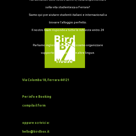
sulla vita studentesca a Ferrara?
Siamo qui per aiutare studenti italiani e internazionali a
trovare l'alloggio perfetto.
Il nostro team risponde a tutte le richieste entro 24
ore.
Parliamo inglese, italiano e possiamo organizzare
supporto di traduzione in altre lingue.
Via Colomba 18, Ferrara 44121
Per info e Booking
compila il form
oppure scrivici a:
hello@birdbox.it